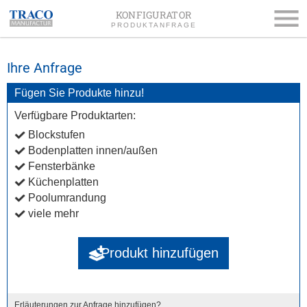
KONFIGURATOR
PRODUKTANFRAGE
Impressum
Ihre Anfrage
Datenschutz
Fügen Sie Produkte hinzu!
Verfügbare Produktarten:
AGB
Blockstufen
Bodenplatten innen/außen
Fensterbänke
Küchenplatten
Poolumrandung
viele mehr
Produkt hinzufügen
Erläuterungen zur Anfrage hinzufügen?