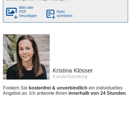
Bild oder
PDF
Notiz
hinzufügen
schreiben
Sie haben bisher
0
Erläuterung/en zu Ihrer
Anfrage hinzugefügt
Kristina Klösser
Kundenberatung
Fordern Sie
kostenfrei & unverbindlich
ein individuelles
Angebot an. Ich antworte Ihnen
innerhalb von 24 Stunden
.