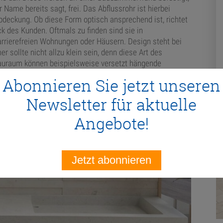
Name bereits sagt, frei. Das Abflussrohr ist hierbei
Abdeckung. Ob diese Form optisch ansprechend ist, richtet
 des Kunden. Oftmals zu finden sind sie in
arrierefreien Wohnungen oder Häusern. Design steht bei
 sollte nicht allzu klein sein, denn diese Art des
tauraum können beispielsweise versetzt hängende
Abonnieren Sie jetzt unseren
Newsletter für aktuelle
A
Angebote!
Jetzt abonnieren