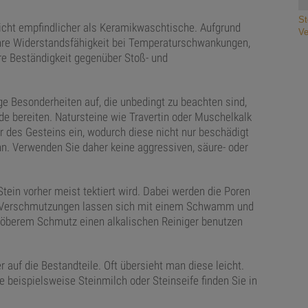
St
icht empfindlicher als Keramikwaschtische. Aufgrund
Ve
ihre Widerstandsfähigkeit bei Temperaturschwankungen,
hre Beständigkeit gegenüber Stoß- und
ge Besonderheiten auf, die unbedingt zu beachten sind,
ude bereiten. Natursteine wie Travertin oder Muschelkalk
tur des Gesteins ein, wodurch diese nicht nur beschädigt
nn. Verwenden Sie daher keine aggressiven, säure- oder
ein vorher meist tektiert wird. Dabei werden die Poren
hte Verschmutzungen lassen sich mit einem Schwamm und
öberem Schmutz einen alkalischen Reiniger benutzen
auf die Bestandteile. Oft übersieht man diese leicht.
e beispielsweise Steinmilch oder Steinseife finden Sie in