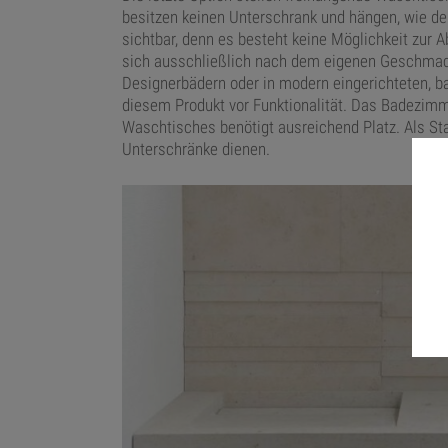
besitzen keinen Unterschrank und hängen, wie der 
sichtbar, denn es besteht keine Möglichkeit zur 
sich ausschließlich nach dem eigenen Geschmack
Designerbädern oder in modern eingerichteten, b
diesem Produkt vor Funktionalität. Das Badezimmer
Waschtisches benötigt ausreichend Platz. Als S
Unterschränke dienen.