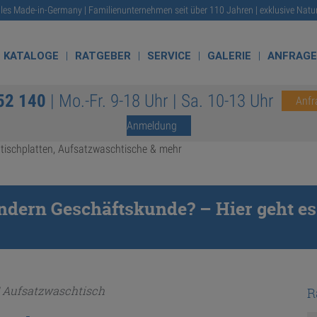
lles Made-in-Germany | Familienunternehmen seit über 110 Jahren | exklusive Natu
KATALOGE
RATGEBER
SERVICE
GALERIE
ANFRAG
52 140
| Mo.-Fr. 9-18 Uhr | Sa. 10-13 Uhr
Anfr
Anmeldung
tischplatten, Aufsatzwaschtische & mehr
sondern Geschäftskunde? – Hier geht
https://traco.de/
| Aufsatzwaschtisch
R