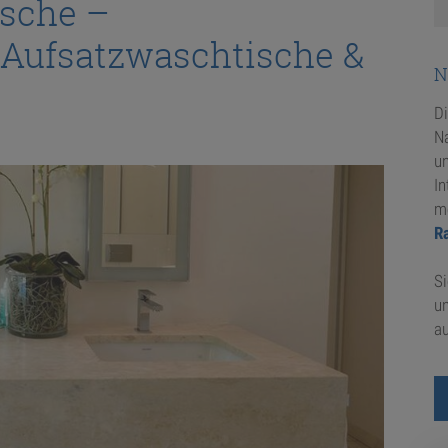
ische –
 Aufsatzwaschtische &
N
D
Na
u
In
m
R
Si
u
au