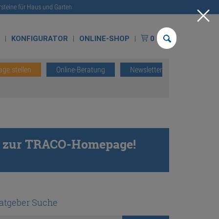
rsteine für Haus und Garten
E
KONFIGURATOR
ONLINE-SHOP
0
age stellen
Online-Beratung
Newsletter
 es zur TRACO-Homepage!
atgeber Suche