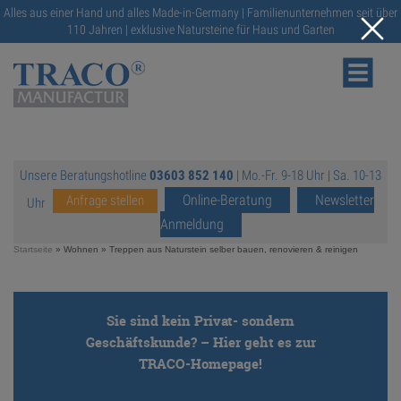
Alles aus einer Hand und alles Made-in-Germany | Familienunternehmen seit über
110 Jahren | exklusive Natursteine für Haus und Garten
Unsere Beratungshotline
03603 852 140
| Mo.-Fr. 9-18 Uhr | Sa. 10-13
NATURSTEINE
Online-Beratung
Newsletter
Anfrage stellen
Uhr
Anmeldung
KATALOGE
Startseite
» Wohnen »
Treppen aus Naturstein selber bauen, renovieren & reinigen
RATGEBER
Sie sind kein Privat- sondern
Geschäftskunde? – Hier geht es zur
SERVICE
TRACO-Homepage!
https://traco.de/
GALERIE