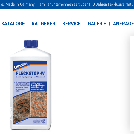
lles Made-in-Germany | Familienunternehmen seit über 110 Jahren | exklusive Natu
KATALOGE
RATGEBER
SERVICE
GALERIE
ANFRAG