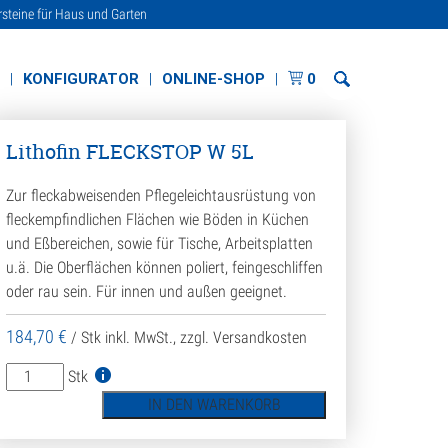
rsteine für Haus und Garten
E
KONFIGURATOR
ONLINE-SHOP
0
Lithofin FLECKSTOP W 5L
Zur fleckabweisenden Pflegeleichtausrüstung von
fleckempfindlichen Flächen wie Böden in Küchen
und Eßbereichen, sowie für Tische, Arbeitsplatten
u.ä. Die Oberflächen können poliert, feingeschliffen
oder rau sein. Für innen und außen geeignet.
184,70
€
/ Stk
inkl. MwSt., zzgl. Versandkosten
Lithofin
Stk
FLECKSTOP
IN DEN WARENKORB
W
5L