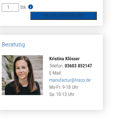
Lithofin
Stk
GRUNDSCHUTZ
IN DEN WARENKORB
W
1L
Menge
Beratung
Kristina Klösser
Telefon:
03603 852147
E-Mail:
manufactur@traco.de
Mo-Fr: 9-18 Uhr
Sa: 10-13 Uhr