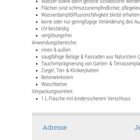
Wasser sowie darin gelöste Schadstoffe werden 
Flächen sind schmutzunempfindlicher, pflegelei
Wasserdampfdiffusionsfähigkeit bleibt erhalten
keine oder nur geringfügige Veränderung des A
UV-beständig
vergilbungsfrei
Anwendungsbereiche:
innen & außen
saugfähige Beläge & Fassaden aus Naturstein (z.
Tauchimprägnierung von Garten- & Terrassenplat
Ziegel, Ton- & Klinkerplatten
Betonwerkstein
Waschbeton
Verpackungseinheit:
1 L Flasche mit kindersicherem Verschluss
Adresse
J