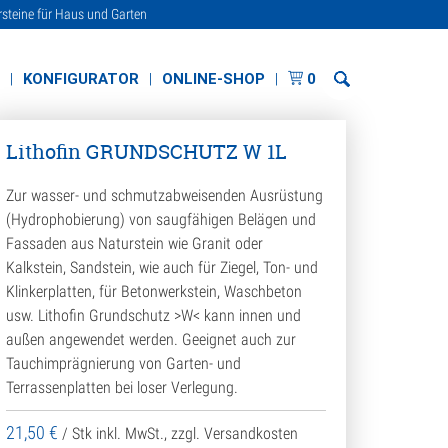
rsteine für Haus und Garten
E
KONFIGURATOR
ONLINE-SHOP
0
Lithofin GRUNDSCHUTZ W 1L
Zur wasser- und schmutzabweisenden Ausrüstung
(Hydrophobierung) von saugfähigen Belägen und
Fassaden aus Naturstein wie Granit oder
Kalkstein, Sandstein, wie auch für Ziegel, Ton- und
Klinkerplatten, für Betonwerkstein, Waschbeton
usw. Lithofin Grundschutz >W< kann innen und
außen angewendet werden. Geeignet auch zur
Tauchimprägnierung von Garten- und
Terrassenplatten bei loser Verlegung.
21,50
€
/ Stk
inkl. MwSt., zzgl. Versandkosten