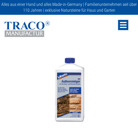
Alles aus einer Hand und alles Made-in-Germany | Familienunternehmen seit über
110 Jahren | exklusive Natursteine für Haus und Garten
NATURSTEINE
KATALOGE
RATGEBER
SERVICE
GALERIE