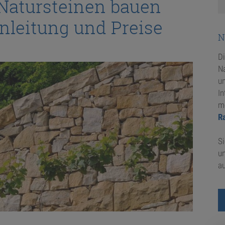
Natursteinen bauen
nleitung und Preise
N
D
Na
u
In
m
R
Si
u
au