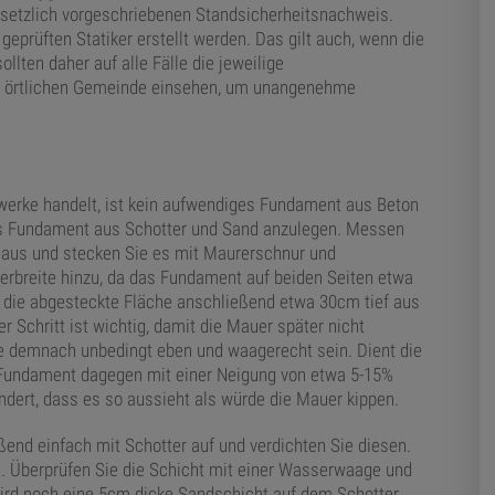
setzlich vorgeschriebenen Standsicherheitsnachweis.
prüften Statiker erstellt werden. Das gilt auch, wenn die
llten daher auf alle Fälle die jeweilige
 örtlichen Gemeinde einsehen, um unangenehme
werke handelt, ist kein aufwendiges Fundament aus Beton
hes Fundament aus Schotter und Sand anzulegen. Messen
 aus und stecken Sie es mit Maurerschnur und
rbreite hinzu, da das Fundament auf beiden Seiten etwa
e die abgesteckte Fläche anschließend etwa 30cm tief aus
 Schritt ist wichtig, damit die Mauer später nicht
lte demnach unbedingt eben und waagerecht sein. Dient die
s Fundament dagegen mit einer Neigung von etwa 5-15%
indert, dass es so aussieht als würde die Mauer kippen.
nd einfach mit Schotter auf und verdichten Sie diesen.
. Überprüfen Sie die Schicht mit einer Wasserwaage und
ird noch eine 5cm dicke Sandschicht auf dem Schotter