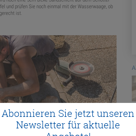
aufel und prüfen Sie noch einmal mit der Wasserwaage, ob
erecht ist.
A
Abonnieren Sie jetzt unseren
Newsletter für aktuelle
rockenmauer