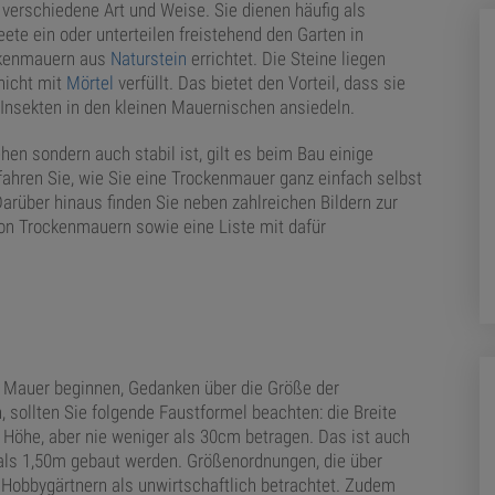
verschiedene Art und Weise. Sie dienen häufig als
ete ein oder unterteilen freistehend den Garten in
ockenmauern aus
Naturstein
errichtet. Die Steine liegen
nicht mit
Mörtel
verfüllt. Das bietet den Vorteil, dass sie
 Insekten in den kleinen Mauernischen ansiedeln.
n sondern auch stabil ist, gilt es beim Bau einige
fahren Sie, wie Sie eine Trockenmauer ganz einfach selbst
arüber hinaus finden Sie neben zahlreichen Bildern zur
von Trockenmauern sowie eine Liste mit dafür
r Mauer beginnen, Gedanken über die Größe der
 sollten Sie folgende Faustformel beachten: die Breite
 Höhe, aber nie weniger als 30cm betragen. Das ist auch
als 1,50m gebaut werden. Größenordnungen, die über
Hobbygärtnern als unwirtschaftlich betrachtet. Zudem