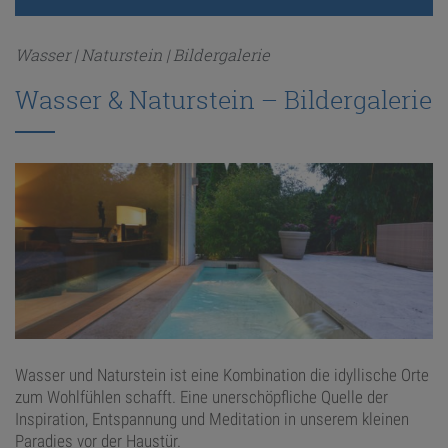
Wasser | Naturstein | Bildergalerie
ANFRAGE
Wasser & Naturstein – Bildergalerie
KONFIGURATOR
ONLINE-SHOP
0
Wasser und Naturstein ist eine Kombination die idyllische Orte
zum Wohlfühlen schafft. Eine unerschöpfliche Quelle der
Inspiration, Entspannung und Meditation in unserem kleinen
Paradies vor der Haustür.