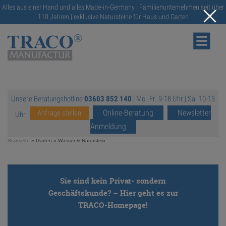
Alles aus einer Hand und alles Made-in-Germany | Familienunternehmen seit über
110 Jahren | exklusive Natursteine für Haus und Garten
Unsere Beratungshotline
03603 852 140
| Mo.-Fr. 9-18 Uhr | Sa. 10-13
NATURSTEINE
Online-Beratung
Newsletter
Anfrage stellen
Uhr
Anmeldung
KATALOGE
Startseite
» Garten »
Wasser & Naturstein
RATGEBER
Sie sind kein Privat- sondern
Geschäftskunde? – Hier geht es zur
SERVICE
TRACO-Homepage!
https://traco.de/
GALERIE