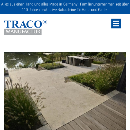
Alles aus einer Hand und alles Made-in-Germany | Familienunternehmen seit über
110 Jahren | exklusive Natursteine für Haus und Garten
NATURSTEINE
KATALOGE
RATGEBER
SERVICE
GALERIE