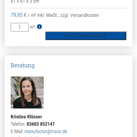
61 x 61 x 3 cm
79,95
€
/ m²
inkl. MwSt., zzgl. Versandkosten
Gartenplatte
m²
Travertin
IN DEN WARENKORB
Troja
hell
Menge
Beratung
Kristina Klösser
Telefon:
03603 852147
E-Mail:
manufactur@traco.de