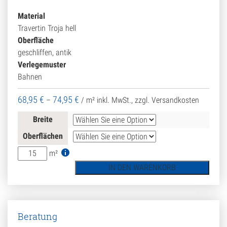
Material
Travertin Troja hell
Oberfläche
geschliffen, antik
Verlegemuster
Bahnen
68,95
€
74,95
€
–
/ m²
inkl. MwSt., zzgl. Versandkosten
Breite
Oberflächen
Gartenplatte
m²
Travertin
IN DEN WARENKORB
Troja
hell
(Bahnen)
Menge
Beratung