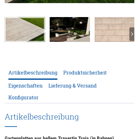
ANFRAGE
KONFIGURATOR
ONLINE-SHOP
0
Artikelbeschreibung
Produktsicherheit
Eigenschaften
Lieferung & Versand
Konfigurator
Artikelbeschreibung
Gartenplatten aus hellem Travertin Troja (in Bahnen)