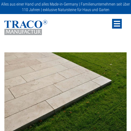
Alles aus einer Hand und alles Made-in-Germany | Familienunternehmen seit über
110 Jahren | exklusive Natursteine für Haus und Garten
NATURSTEINE
KATALOGE
RATGEBER
SERVICE
GALERIE