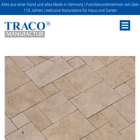
Alles aus einer Hand und alles Made-in-Germany | Familienunternehmen seit über
110 Jahren | exklusive Natursteine für Haus und Garten
NATURSTEINE
KATALOGE
RATGEBER
SERVICE
GALERIE