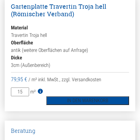
Gartenplatte Travertin Troja hell
(Römischer Verband)
Material
Travertin Troja hell
Oberfläche
antik (weitere Oberflächen auf Anfrage)
Dicke
3cm (Außenbereich)
79,95
€
/ m²
inkl. MwSt., zzgl. Versandkosten
Gartenplatte
m²
Travertin
IN DEN WARENKORB
Troja
hell
(Römischer
Verband)
Beratung
Menge