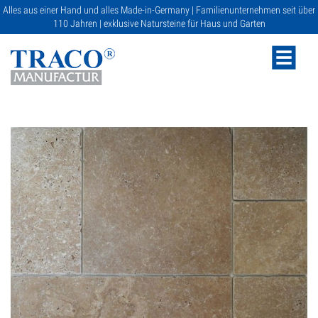
Alles aus einer Hand und alles Made-in-Germany | Familienunternehmen seit über
110 Jahren | exklusive Natursteine für Haus und Garten
NATURSTEINE
KATALOGE
RATGEBER
SERVICE
GALERIE