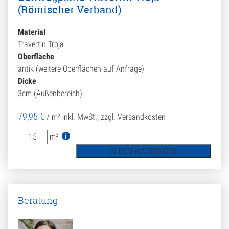
(Römischer Verband)
Material
Travertin Troja
Oberfläche
antik (weitere Oberflächen auf Anfrage)
Dicke
3cm (Außenbereich)
79,95
€
/ m²
inkl. MwSt., zzgl. Versandkosten
Gehwegplatte
m²
Travertin
IN DEN WARENKORB
Troja
(Römischer
Verband)
Menge
Beratung