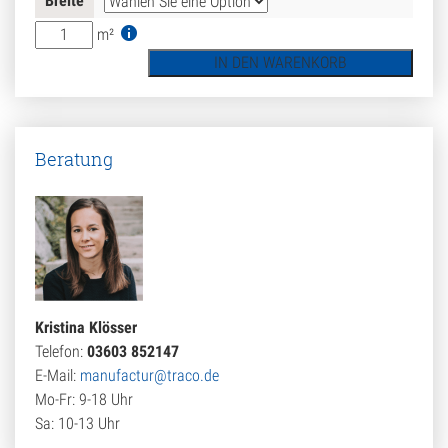
Breite
Bodenplatte
m²
Travertin
IN DEN WARENKORB
Delphi
(Bahnen)
für
Innenbereiche
Beratung
Menge
Kristina Klösser
Telefon:
03603 852147
E-Mail:
manufactur@traco.de
Mo-Fr: 9-18 Uhr
Sa: 10-13 Uhr