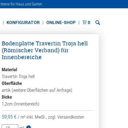
rsteine für Haus und Garten
E
KONFIGURATOR
ONLINE-SHOP
0
Bodenplatte Travertin Troja hell
(Römischer Verband) für
Innenbereiche
Material
Travertin Troja hell
Oberfläche
antik (weitere Oberflächen auf Anfrage)
Dicke
1,2cm (Innenbereich)
59,95
€
/ m²
inkl. MwSt., zzgl. Versandkosten
Bodenplatte