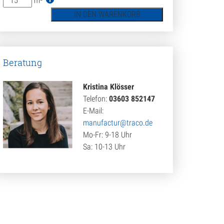
m²
Travertin
IN DEN WARENKORB
Troja
hell
(Römischer
Verband)
Beratung
für
Innenbereiche
Menge
Kristina Klösser
Telefon:
03603 852147
E-Mail:
manufactur@traco.de
Mo-Fr: 9-18 Uhr
Sa: 10-13 Uhr