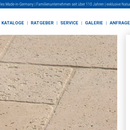
lles Made-in-Germany | Familienunternehmen seit über 110 Jahren | exklusive Natu
KATALOGE
RATGEBER
SERVICE
GALERIE
ANFRAG