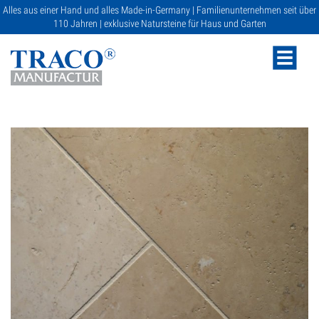
Alles aus einer Hand und alles Made-in-Germany | Familienunternehmen seit über
110 Jahren | exklusive Natursteine für Haus und Garten
NATURSTEINE
KATALOGE
RATGEBER
SERVICE
GALERIE