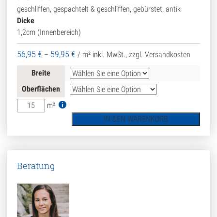
geschliffen, gespachtelt & geschliffen, gebürstet, antik
Dicke
1,2cm (Innenbereich)
56,95
€
59,95
€
–
/ m²
inkl. MwSt., zzgl. Versandkosten
Breite
Oberflächen
Natursteinfliese
m²
Travertin
IN DEN WARENKORB
Troja
hell
(Bahnen)
Menge
Beratung