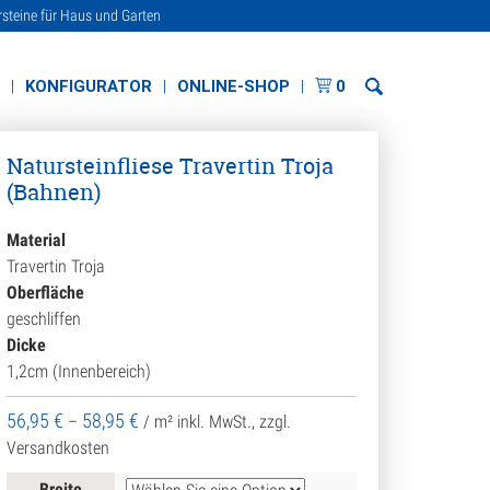
rsteine für Haus und Garten
E
KONFIGURATOR
ONLINE-SHOP
0
Natursteinfliese Travertin Troja
(Bahnen)
Material
Travertin Troja
Oberfläche
geschliffen
Dicke
1,2cm (Innenbereich)
56,95
€
58,95
€
–
/ m²
inkl. MwSt., zzgl.
Versandkosten
Breite