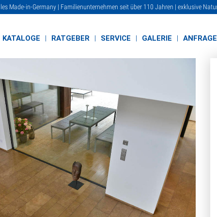
lles Made-in-Germany | Familienunternehmen seit über 110 Jahren | exklusive Natu
KATALOGE
RATGEBER
SERVICE
GALERIE
ANFRAG