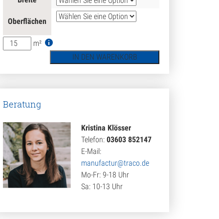
Oberflächen
Natursteinfliese
m²
Travertin
IN DEN WARENKORB
Troja
(Bahnen)
Menge
Beratung
Kristina Klösser
Telefon:
03603 852147
E-Mail:
manufactur@traco.de
Mo-Fr: 9-18 Uhr
Sa: 10-13 Uhr