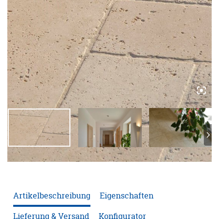
ANFRAGE
KONFIGURATOR
ONLINE-SHOP
0
Artikelbeschreibung
Eigenschaften
Lieferung & Versand
Konfigurator