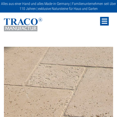
Alles aus einer Hand und alles Made-in-Germany | Familienunternehmen seit über
110 Jahren | exklusive Natursteine für Haus und Garten
NATURSTEINE
KATALOGE
RATGEBER
SERVICE
GALERIE