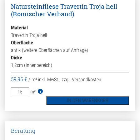
Natursteinfliese Travertin Troja hell
(Römischer Verband)
Material
Travertin Troja hell
Oberfläche
antik (weitere Oberflächen auf Anfrage)
Dicke
1,2cm (Innenbereich)
59,95
€
/ m²
inkl. MwSt., zzgl. Versandkosten
Natursteinfliese
m²
Travertin
IN DEN WARENKORB
Troja
hell
(Römischer
Verband)
Beratung
Menge