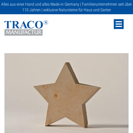
Alles aus einer Hand und alles Made-in-Germany | Familienunternehmen seit über
110 Jahren | exklusive Natursteine für Haus und Garten
NATURSTEINE
KATALOGE
RATGEBER
SERVICE
GALERIE