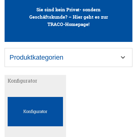
Sie sind kein Privat- sondern
ANFRAGE
Geschäftskunde? – Hier geht es zur
TRACO-Homepage!
https://traco.de/
KONFIGURATOR
ONLINE-SHOP
Produktkategorien
0
Blockstufen
Konfigurator
Bodenplatten
Muschelkalk
Sandstein
Travertin