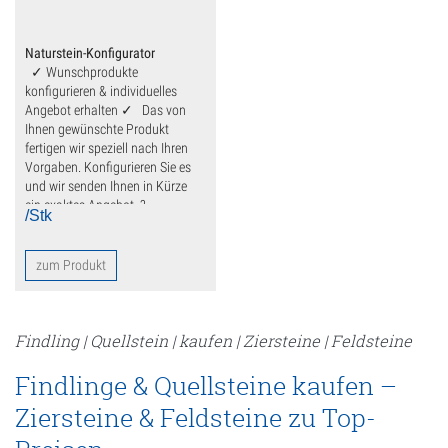
Deko
Fensterbank
Naturstein-Konfigurator
✓ Wunschprodukte
Findlinge
konfigurieren & individuelles
Angebot erhalten ✓ Das von
Gartenmöbel
Ihnen gewünschte Produkt
fertigen wir speziell nach Ihren
Vorgaben. Konfigurieren Sie es
Gartenplatten
und wir senden Ihnen in Kürze
ein exaktes Angebot. ?
Kalkstein
/Stk
Sandstein
zum Produkt
Travertin
Gehwegplatten
Findling | Quellstein | kaufen | Ziersteine | Feldsteine
Findlinge & Quellsteine kaufen –
Kamin
Ziersteine & Feldsteine zu Top-
Küchenarbeitsplatten