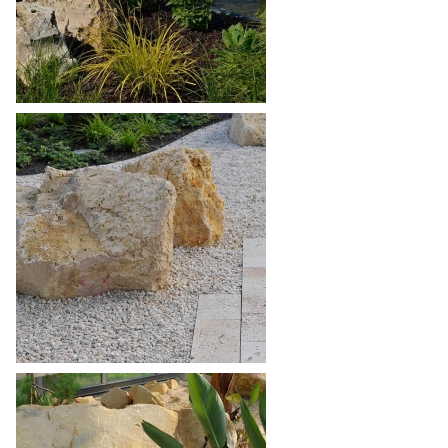
Granit
Muschelkalk
Sandstein
Travertin
Unkategorisiert
Verblender & Riemchen
Wandverkleidung
Waschbecken/Waschtisch
Zusatzprodukte