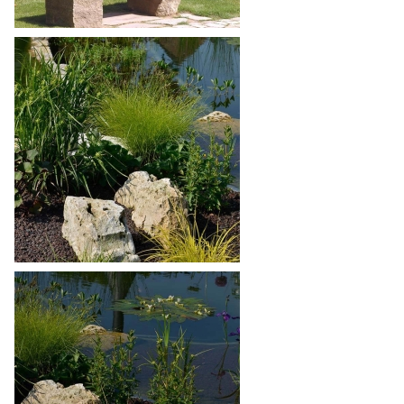
Pflastersteine Anthrazit/Schwarz
Pflastersteine Einfahrt
Pflastersteine Garten
Pflastersteine Terrasse
Poolumrandung
Rasenkantensteine/Randsteine
Reinigungs- & Pflegeprodukte
Sale
Steinbrunnen & Gartengestaltung
Terrassenplatten