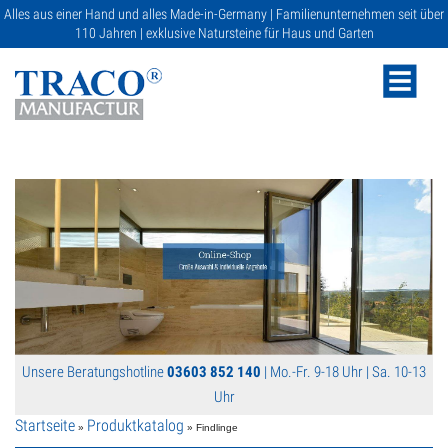
Alles aus einer Hand und alles Made-in-Germany | Familienunternehmen seit über
110 Jahren | exklusive Natursteine für Haus und Garten
NATURSTEINE
KATALOGE
RATGEBER
Unsere Beratungshotline
03603 852 140
| Mo.-Fr. 9-18 Uhr | Sa. 10-13
SERVICE
Uhr
Startseite
Produktkatalog
»
» Findlinge
GALERIE