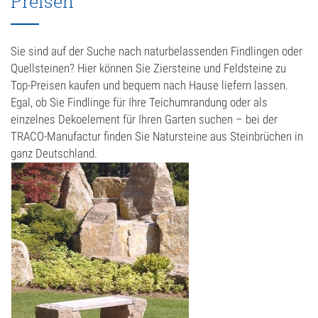
Preisen
Mauersteine
Muschelkalk
Sie sind auf der Suche nach naturbelassenden Findlingen oder
Quellsteinen? Hier können Sie Ziersteine und Feldsteine zu
Sandstein
Top-Preisen kaufen und bequem nach Hause liefern lassen.
Möbel
Egal, ob Sie Findlinge für Ihre Teichumrandung oder als
einzelnes Dekoelement für Ihren Garten suchen – bei der
Mörtel
TRACO-Manufactur finden Sie Natursteine aus Steinbrüchen in
ganz Deutschland.
Natursteinbad
Natursteinfliesen
Travertin Fliesen
Natursteintreppen
Pfeiler, Sockel & Abdeckungen
Pflastersteine