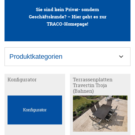
Sie sind kein Privat- sondern
ANFRAGE
Geschäftskunde? – Hier geht es zur
TRACO-Homepage!
https://traco.de/
KONFIGURATOR
ONLINE-SHOP
Produktkategorien
0
Blockstufen
Konfigurator
Terrassenplatten
Travertin Troja
Bodenplatten
(Bahnen)
Muschelkalk
Sandstein
Travertin