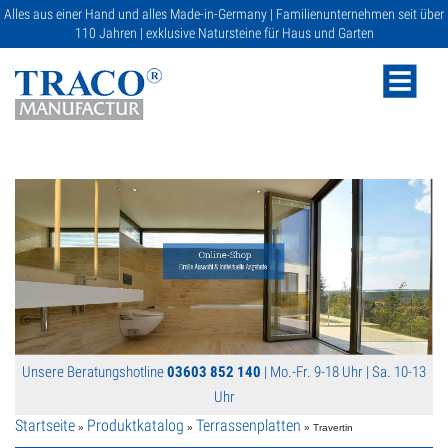
Alles aus einer Hand und alles Made-in-Germany | Familienunternehmen seit über
110 Jahren | exklusive Natursteine für Haus und Garten
NATURSTEINE
KATALOGE
RATGEBER
Unsere Beratungshotline
03603 852 140
| Mo.-Fr. 9-18 Uhr | Sa. 10-13
SERVICE
Uhr
Startseite
Produktkatalog
Terrassenplatten
»
»
» Travertin
GALERIE