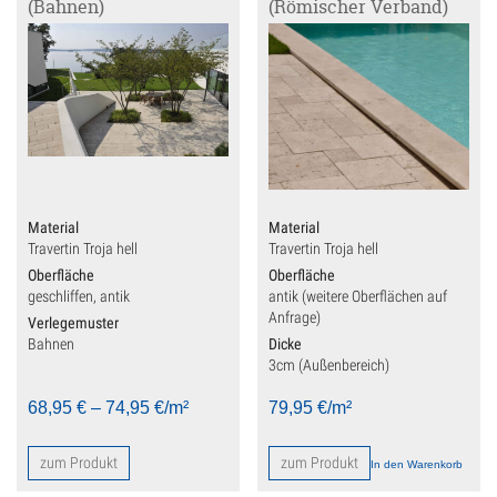
(Bahnen)
(Römischer Verband)
Pflastersteine Anthrazit/Schwarz
Pflastersteine Einfahrt
Pflastersteine Garten
Pflastersteine Terrasse
Poolumrandung
Material
Material
Travertin Troja hell
Travertin Troja hell
Rasenkantensteine/Randsteine
Oberfläche
Oberfläche
geschliffen, antik
antik (weitere Oberflächen auf
Reinigungs- & Pflegeprodukte
Anfrage)
Verlegemuster
Bahnen
Dicke
Sale
3cm (Außenbereich)
Steinbrunnen & Gartengestaltung
68,95
€
–
74,95
€
/m²
79,95
€
/m²
Terrassenplatten
zum Produkt
zum Produkt
In den Warenkorb