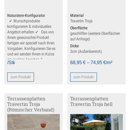
Deko
Fensterbank
Naturstein-Konfigurator
Material
✓ Wunschprodukte
Travertin Troja
Findlinge
konfigurieren & individuelles
Oberfläche
Angebot erhalten ✓ Das von
geschliffen (weitere Oberflächen
Gartenmöbel
Ihnen gewünschte Produkt
auf Anfrage)
fertigen wir speziell nach Ihren
Dicke
Vorgaben. Konfigurieren Sie es
Gartenplatten
3cm (Außenbereich)
und wir senden Ihnen in Kürze
ein exaktes Angebot. ?
Kalkstein
/Stk
68,95
€
–
74,95
€
/m²
Sandstein
zum Produkt
zum Produkt
Travertin
Terrassenplatten
Terrassenplatten
Gehwegplatten
Travertin Troja
Travertin Troja hell
(Römischer Verband)
Kamin
Küchenarbeitsplatten