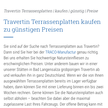
Granit
Travertin Terrassenplatten | kaufen | günstig | Preise
Muschelkalk
Travertin Terrassenplatten kaufen
Sandstein
zu günstigen Preisen
Travertin
Unkategorisiert
Sie sind auf der Suche nach Terrassenplatten aus Travertin?
Verblender & Riemchen
Dann sind Sie hier bei der
TRACO-Manufactur
genau richtig.
Bei uns erhalten Sie hochwertige Natursteinfliesen zu
Wandverkleidung
erschwinglichen Preisen. Unter anderem bauen wir in einer
unserer Stätten in Bad Langensalza grobporigen Travertin ab
Waschbecken/Waschtisch
und verkaufen ihn in ganz Deutschland. Wenn wir die von Ihnen
ausgewählten Terrassenplatten bereits im Lager verfügbar
Zusatzprodukte
haben, dann können Sie mit einer Lieferung binnen ein bis zwei
Wochen rechnen. Gerne können Sie die Natursteinplatten auch
selbst abholen – beachten Sie dabei aber die maximal
zugelassene Last Ihres Fahrzeugs. Der offene Betrag kann mit