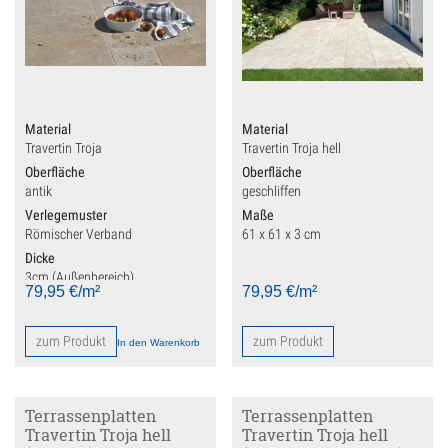
Mauersteine
Muschelkalk
Sandstein
Material
Material
Möbel
Travertin Troja
Travertin Troja hell
Oberfläche
Oberfläche
Mörtel
antik
geschliffen
Verlegemuster
Maße
Natursteinbad
Römischer Verband
61 x 61 x 3 cm
Dicke
Natursteinfliesen
3cm (Außenbereich)
79,95
€
/m²
79,95
€
/m²
Travertin Fliesen
zum Produkt
zum Produkt
In den Warenkorb
Natursteintreppen
Pfeiler, Sockel & Abdeckungen
Terrassenplatten
Terrassenplatten
Travertin Troja hell
Travertin Troja hell
Pflastersteine