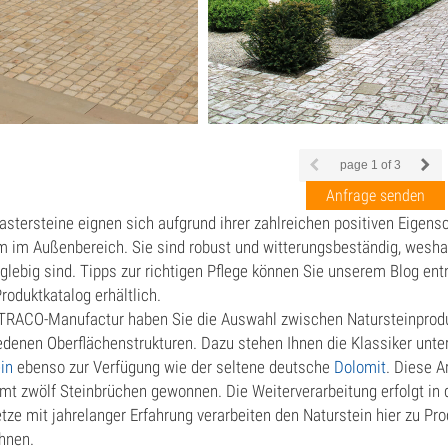
e
inbrunnen & Gartengestaltung
rassenplatten
ranit
page
1
of 3
uschelkalk
Anfrage senden
andstein
astersteine eignen sich aufgrund ihrer zahlreichen positiven Eigens
em im Außenbereich. Sie sind robust und witterungsbeständig, wesha
ravertin
nglebig sind. Tipps zur richtigen Pflege können Sie unserem Blog e
roduktkatalog erhältlich.
ategorisiert
 TRACO-Manufactur haben Sie die Auswahl zwischen Natursteinprodu
blender & Riemchen
edenen Oberflächenstrukturen. Dazu stehen Ihnen die Klassiker unte
ein
ebenso zur Verfügung wie der seltene deutsche
Dolomit
. Diese A
dverkleidung
mt zwölf Steinbrüchen gewonnen. Die Weiterverarbeitung erfolgt in
ze mit jahrelanger Erfahrung verarbeiten den Naturstein hier zu Pro
chbecken/Waschtisch
hnen.