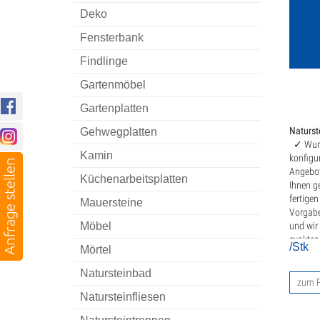
M
Deko
S
Fensterbank
Findlinge
T
Gartenmöbel
Dek
Gartenplatten
Fen
Naturst
Gehwegplatten
✓ Wuns
Fin
Kamin
konfigur
Angebot
Küchenarbeitsplatten
Gar
Ihnen g
fertigen
Mauersteine
Gar
Vorgabe
Möbel
und wir
exaktes
K
/Stk
Mörtel
S
Natursteinbad
zum P
Natursteinfliesen
T