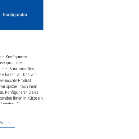
uschelkalk
andstein
ravertin
o
sterbank
ein-Konfigurator
chprodukte
dlinge
ieren & individuelles
 erhalten ✓ Das von
tenmöbel
ewünschte Produkt
 wir speziell nach Ihren
tenplatten
n. Konfigurieren Sie es
 senden Ihnen in Kürze ein
 Angebot. ?
alkstein
andstein
rodukt
ravertin