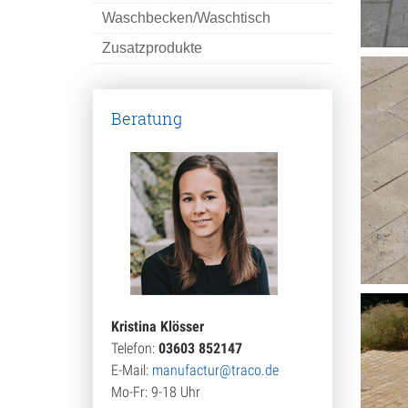
Waschbecken/Waschtisch
Nat
Zusatzprodukte
Pfe
Pfla
Beratung
P
P
P
P
Poo
Kristina Klösser
Ras
Telefon:
03603 852147
E-Mail:
manufactur@traco.de
Rei
Mo-Fr: 9-18 Uhr