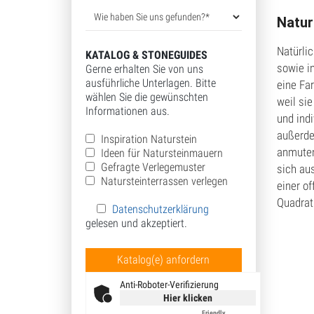
Zus
Natur
Natürlic
KATALOG & STONEGUIDES
sowie i
Gerne erhalten Sie von uns
ausführliche Unterlagen. Bitte
eine Fa
wählen Sie die gewünschten
weil si
Informationen aus.
und indi
außerde
Inspiration Naturstein
anmuten
Ideen für Natursteinmauern
Gefragte Verlegemuster
sich au
Natursteinterrassen verlegen
einer of
Quadrat
Datenschutzerklärung
gelesen und akzeptiert.
Bitte lasse dieses Feld leer.
Anti-Roboter-Verifizierung
Hier klicken
Friendly
Captcha ⇗