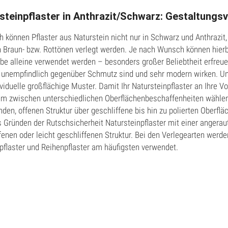
atzprodukte
steinpflaster in Anthrazit/Schwarz: Gestaltungsv
h können Pflaster aus Naturstein nicht nur in Schwarz und Anthrazit
n Braun- bzw. Rottönen verlegt werden. Je nach Wunsch können hier
rbe alleine verwendet werden – besonders großer Beliebtheit erfreue
e unempfindlich gegenüber Schmutz sind und sehr modern wirken. U
viduelle großflächige Muster. Damit Ihr Natursteinpflaster an Ihre 
m zwischen unterschiedlichen Oberflächenbeschaffenheiten wählen: D
den, offenen Struktur über geschliffene bis hin zu polierten Oberf
s Gründen der Rutschsicherheit Natursteinpflaster mit einer angerau
fenen oder leicht geschliffenen Struktur. Bei den Verlegearten werden
pflaster und Reihenpflaster am häufigsten verwendet.