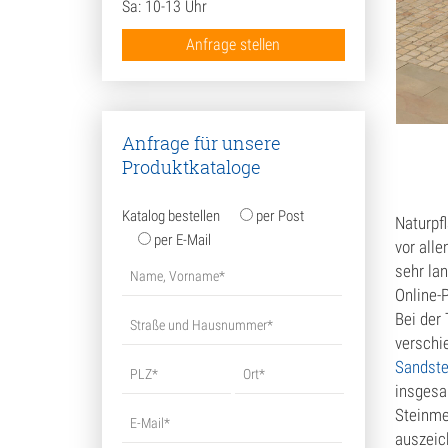
Sal
Sa: 10-13 Uhr
Anfrage stellen
Ste
Ter
G
Anfrage für unsere
Produktkataloge
M
S
Katalog bestellen
per Post
Naturpfl
per E-Mail
vor all
T
sehr la
Online-P
Unk
Bei der
Ver
verschi
Sandst
Wan
insgesa
Steinmet
Was
auszeic