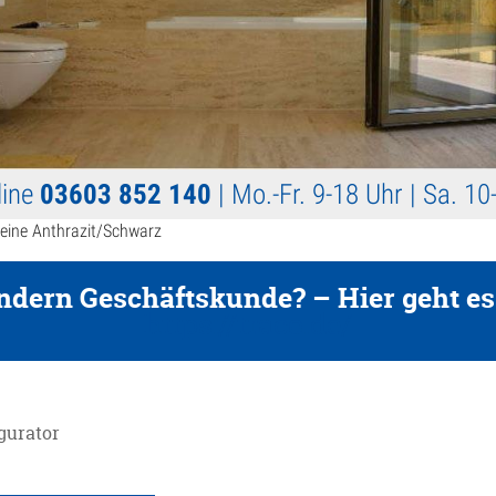
line
03603 852 140
| Mo.-Fr. 9-18 Uhr | Sa. 1
teine Anthrazit/Schwarz
sondern Geschäftskunde? – Hier geht
https://traco.de/
ckstufen
gurator
enplatten