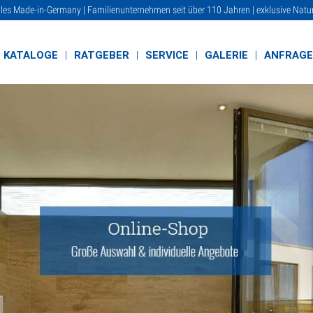
lles Made-in-Germany | Familienunternehmen seit über 110 Jahren | exklusive Natu
KATALOGE
RATGEBER
SERVICE
GALERIE
ANFRAG