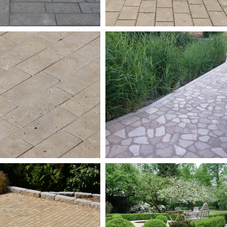
ursteintreppen
iler, Sockel & Abdeckungen
stersteine
flastersteine Anthrazit/Schwarz
flastersteine Einfahrt
flastersteine Garten
flastersteine Terrasse
lumrandung
enkantensteine/Randsteine
nigungs- & Pflegeprodukte