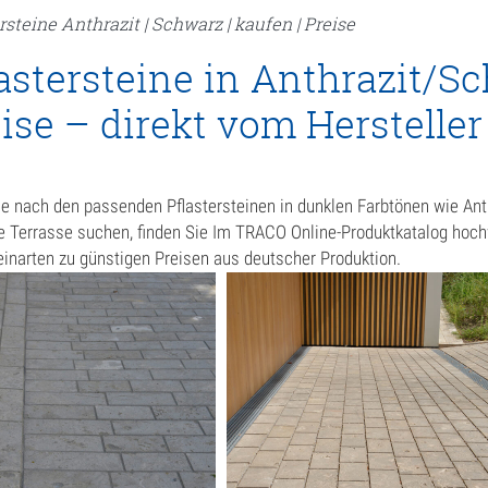
wegplatten
rsteine Anthrazit | Schwarz | kaufen | Preise
astersteine in Anthrazit/S
in
ise – direkt vom Herstelle
henarbeitsplatten
ersteine
uschelkalk
e nach den passenden Pflastersteinen in dunklen Farbtönen wie Anthr
re Terrasse suchen, finden Sie Im TRACO Online-Produktkatalog hoc
andstein
einarten zu günstigen Preisen aus deutscher Produktion.
el
tel
ursteinbad
rsteinfliesen
ravertin Fliesen