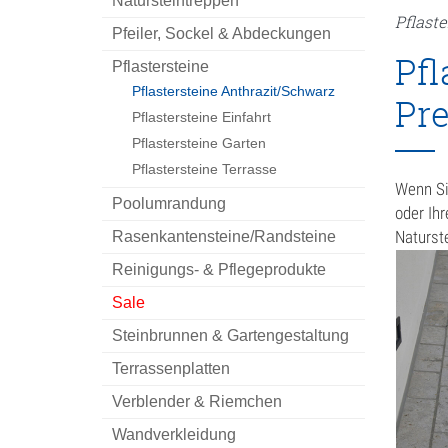
Natursteintreppen
Geh
Pflaste
Pfeiler, Sockel & Abdeckungen
Pfl
Kam
Pflastersteine
Pflastersteine Anthrazit/Schwarz
Pre
Küc
Pflastersteine Einfahrt
Mau
Pflastersteine Garten
Pflastersteine Terrasse
M
Wenn Si
Poolumrandung
oder Ih
S
Naturst
Rasenkantensteine/Randsteine
Möb
Reinigungs- & Pflegeprodukte
Sale
Mör
Steinbrunnen & Gartengestaltung
Nat
Terrassenplatten
Natu
Verblender & Riemchen
Wandverkleidung
T