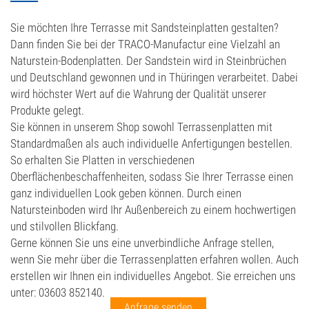
Mauersteine
Sie möchten Ihre Terrasse mit Sandsteinplatten gestalten?
Muschelkalk
Dann finden Sie bei der TRACO-Manufactur eine Vielzahl an
Naturstein-Bodenplatten. Der Sandstein wird in Steinbrüchen
Sandstein
und Deutschland gewonnen und in Thüringen verarbeitet. Dabei
wird höchster Wert auf die Wahrung der Qualität unserer
Möbel
Produkte gelegt.
Sie können in unserem Shop sowohl Terrassenplatten mit
Mörtel
Standardmaßen als auch individuelle Anfertigungen bestellen.
Natursteinbad
So erhalten Sie Platten in verschiedenen
Oberflächenbeschaffenheiten, sodass Sie Ihrer Terrasse einen
Natursteinfliesen
ganz individuellen Look geben können. Durch einen
Natursteinboden wird Ihr Außenbereich zu einem hochwertigen
Travertin Fliesen
und stilvollen Blickfang.
Gerne können Sie uns eine unverbindliche Anfrage stellen,
Natursteintreppen
wenn Sie mehr über die Terrassenplatten erfahren wollen. Auch
Pfeiler, Sockel & Abdeckungen
erstellen wir Ihnen ein individuelles Angebot. Sie erreichen uns
unter: 03603 852140.
Pflastersteine
Anfrage senden