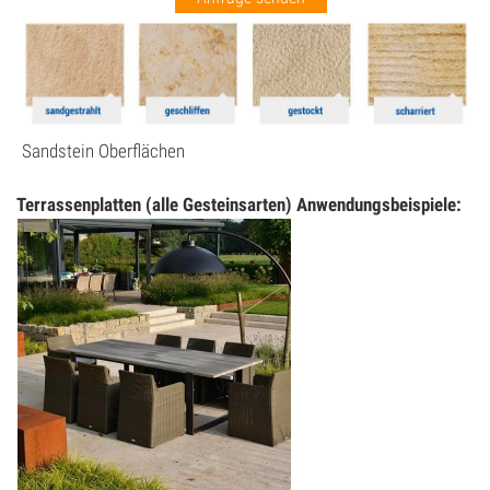
Pflastersteine Anthrazit/Schwarz
Pflastersteine Einfahrt
Pflastersteine Garten
Sandstein Oberflächen
Pflastersteine Terrasse
Terrassenplatten (alle Gesteinsarten) Anwendungsbeispiele:
Poolumrandung
Rasenkantensteine/Randsteine
Reinigungs- & Pflegeprodukte
Sale
Steinbrunnen & Gartengestaltung
Terrassenplatten