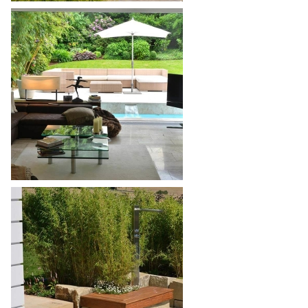
Granit
Muschelkalk
Sandstein
Travertin
Unkategorisiert
Verblender & Riemchen
Wandverkleidung
Waschbecken/Waschtisch
Zusatzprodukte