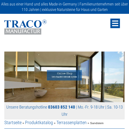
Alles aus einer Hand und alles Made-in-Germany | Familienunternehmen seit über
110 Jahren | exklusive Natursteine für Haus und Garten
NATURSTEINE
KATALOGE
RATGEBER
Unsere Beratungshotline
03603 852 140
| Mo.-Fr. 9-18 Uhr | Sa. 10-13
SERVICE
Uhr
Startseite
Produktkatalog
Terrassenplatten
»
»
» Sandstein
GALERIE