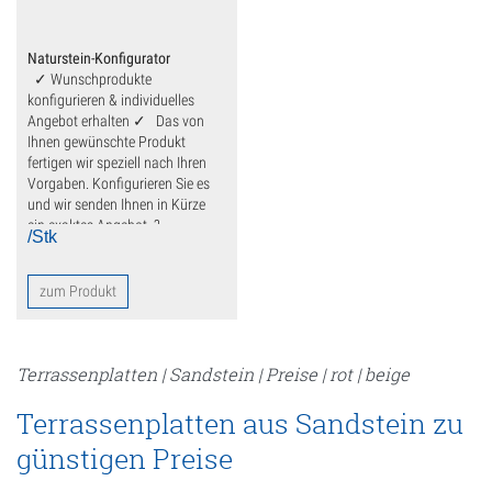
Deko
Fensterbank
Naturstein-Konfigurator
✓ Wunschprodukte
Findlinge
konfigurieren & individuelles
Angebot erhalten ✓ Das von
Gartenmöbel
Ihnen gewünschte Produkt
fertigen wir speziell nach Ihren
Vorgaben. Konfigurieren Sie es
Gartenplatten
und wir senden Ihnen in Kürze
ein exaktes Angebot. ?
Kalkstein
/Stk
Sandstein
zum Produkt
Travertin
Gehwegplatten
Terrassenplatten | Sandstein | Preise | rot | beige
Terrassenplatten aus Sandstein zu
Kamin
günstigen Preise
Küchenarbeitsplatten