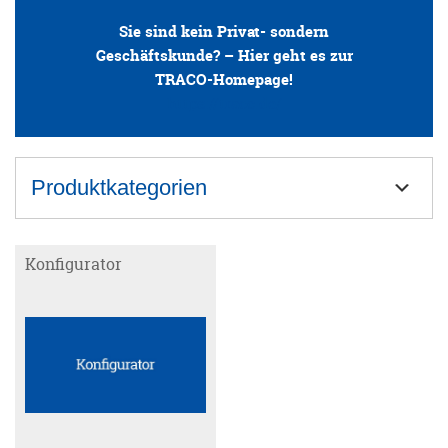
Sie sind kein Privat- sondern
ANFRAGE
Geschäftskunde? – Hier geht es zur
TRACO-Homepage!
https://traco.de/
KONFIGURATOR
ONLINE-SHOP
Produktkategorien
0
Blockstufen
Konfigurator
Bodenplatten
Muschelkalk
Sandstein
Travertin