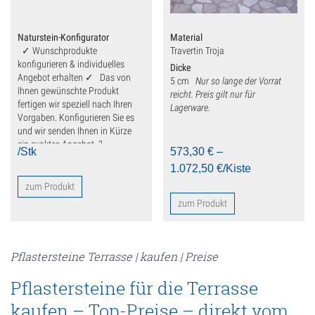
Deko
Fensterbank
Naturstein-Konfigurator
Material
✓ Wunschprodukte
Travertin Troja
Findlinge
konfigurieren & individuelles
Dicke
Angebot erhalten ✓ Das von
5 cm
Nur so lange der Vorrat
Gartenmöbel
Ihnen gewünschte Produkt
reicht.
Preis gilt nur für
fertigen wir speziell nach Ihren
Lagerware.
Vorgaben. Konfigurieren Sie es
Gartenplatten
und wir senden Ihnen in Kürze
ein exaktes Angebot. ?
Kalkstein
/Stk
573,30
€
–
1.072,50
€
/Kiste
Sandstein
zum Produkt
zum Produkt
Travertin
Gehwegplatten
Pflastersteine Terrasse | kaufen | Preise
Kamin
Pflastersteine für die Terrasse
Küchenarbeitsplatten
kaufen – Top-Preise – direkt vom