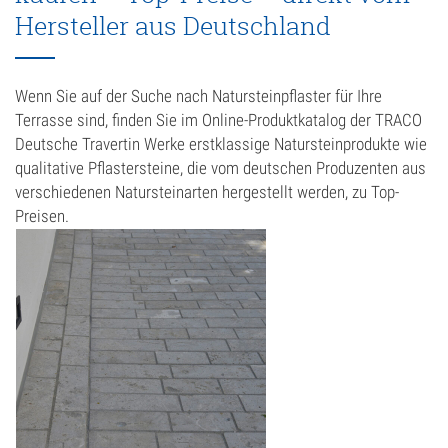
Mauersteine
Hersteller aus Deutschland
Muschelkalk
Wenn Sie auf der Suche nach Natursteinpflaster für Ihre
Sandstein
Terrasse sind, finden Sie im Online-Produktkatalog der TRACO
Möbel
Deutsche Travertin Werke erstklassige Natursteinprodukte wie
qualitative Pflastersteine, die vom deutschen Produzenten aus
Mörtel
verschiedenen Natursteinarten hergestellt werden, zu Top-
Preisen.
Natursteinbad
Natursteinfliesen
Travertin Fliesen
Natursteintreppen
Pfeiler, Sockel & Abdeckungen
Pflastersteine