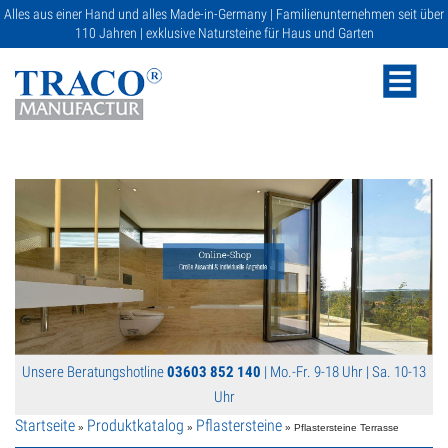
Alles aus einer Hand und alles Made-in-Germany | Familienunternehmen seit über
110 Jahren | exklusive Natursteine für Haus und Garten
NATURSTEINE
KATALOGE
RATGEBER
Unsere Beratungshotline
03603 852 140
| Mo.-Fr. 9-18 Uhr | Sa. 10-13
SERVICE
Uhr
Startseite
Produktkatalog
Pflastersteine
»
»
» Pflastersteine Terrasse
GALERIE