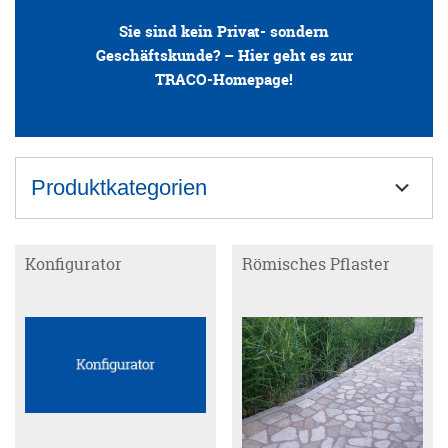
Sie sind kein Privat- sondern
ANFRAGE
Geschäftskunde? – Hier geht es zur
TRACO-Homepage!
https://traco.de/
KONFIGURATOR
ONLINE-SHOP
Produktkategorien
0
Blockstufen
Konfigurator
Römisches Pflaster
Bodenplatten
Muschelkalk
Sandstein
Travertin