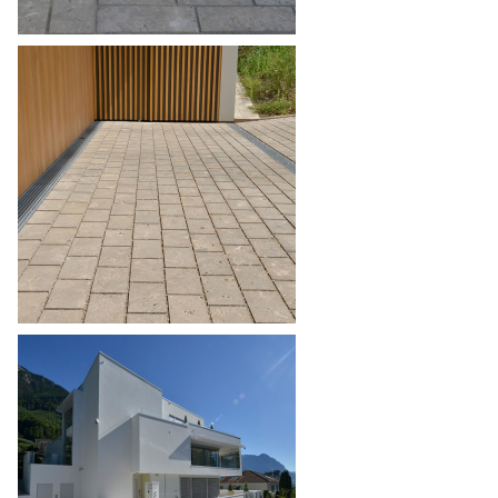
Pflastersteine Anthrazit/Schwarz
Pflastersteine Einfahrt
Pflastersteine Garten
Pflastersteine Terrasse
Poolumrandung
Rasenkantensteine/Randsteine
Reinigungs- & Pflegeprodukte
Sale
Steinbrunnen & Gartengestaltung
Terrassenplatten