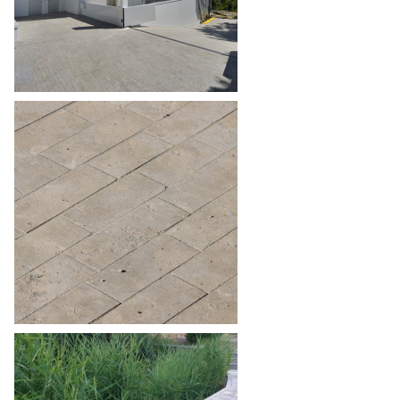
Granit
Muschelkalk
Sandstein
Travertin
Unkategorisiert
Verblender & Riemchen
Wandverkleidung
Waschbecken/Waschtisch
Zusatzprodukte