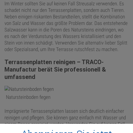
Im Winter sollten Sie auf keinen Fall Streusalz verwenden. Es
schadet nicht nur den Terrassenplatten, sondern auch Tieren.
Neben einigen riskanten Bestandteilen, stellt die Kombination
von Salz und Wasser das größte Problem dar. Das entstehende
Salzwasser kann in die Poren des Natursteins eindringen, wo
es nach der Verdunstung des Wassers kristallisiert und den
Stein von innen schädigt. Verwenden Sie alternativ lieber Splitt
oder Spezialsand, um Ihre Terrasse rutschfest zu machen.
Terrassenplatten reinigen – TRACO-
Manufactur berät Sie professionell &
umfassend
Natursteinboden fegen
Imprägnierte Terrassenplatten lassen sich deutlich einfacher
reinigen und pflegen. Sie können ganz einfach mit Wasser und
einem Besen gereinigt werden. Verwenden Sie auf keinen Fall
Hochdruckreiniger! Sie können nicht nur der Imprägnierung,