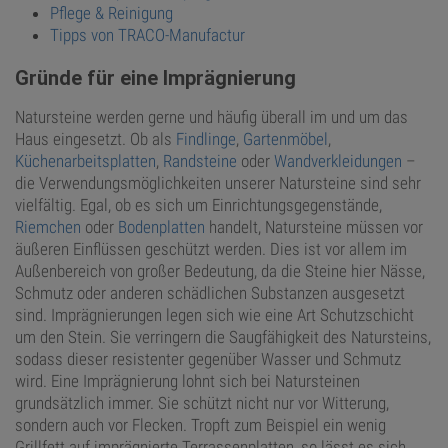
Pflege & Reinigung
Tipps von TRACO-Manufactur
Gründe für eine Imprägnierung
Natursteine werden gerne und häufig überall im und um das
Haus eingesetzt. Ob als
Findlinge
,
Gartenmöbel
,
Küchenarbeitsplatten
,
Randsteine
oder
Wandverkleidungen
–
die Verwendungsmöglichkeiten unserer Natursteine sind sehr
vielfältig. Egal, ob es sich um Einrichtungsgegenstände,
Riemchen
oder
Bodenplatten
handelt, Natursteine müssen vor
äußeren Einflüssen geschützt werden. Dies ist vor allem im
Außenbereich von großer Bedeutung, da die Steine hier Nässe,
Schmutz oder anderen schädlichen Substanzen ausgesetzt
sind. Imprägnierungen legen sich wie eine Art Schutzschicht
um den Stein. Sie verringern die Saugfähigkeit des Natursteins,
sodass dieser resistenter gegenüber Wasser und Schmutz
wird. Eine Imprägnierung lohnt sich bei Natursteinen
grundsätzlich immer. Sie schützt nicht nur vor Witterung,
sondern auch vor Flecken. Tropft zum Beispiel ein wenig
Grillfett auf imprägnierte Terrassenplatten, so lässt es sich