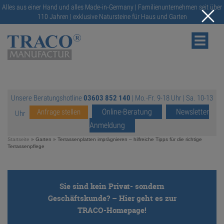
Alles aus einer Hand und alles Made-in-Germany | Familienunternehmen seit über
110 Jahren | exklusive Natursteine für Haus und Garten
Unsere Beratungshotline
03603 852 140
| Mo.-Fr. 9-18 Uhr | Sa. 10-13
NATURSTEINE
Online-Beratung
Newsletter
Anfrage stellen
Uhr
Anmeldung
KATALOGE
Startseite
» Garten »
Terrassenplatten imprägnieren – hilfreiche Tipps für die richtige
Terrassenpflege
RATGEBER
Sie sind kein Privat- sondern
SERVICE
Geschäftskunde? – Hier geht es zur
TRACO-Homepage!
GALERIE
https://traco.de/