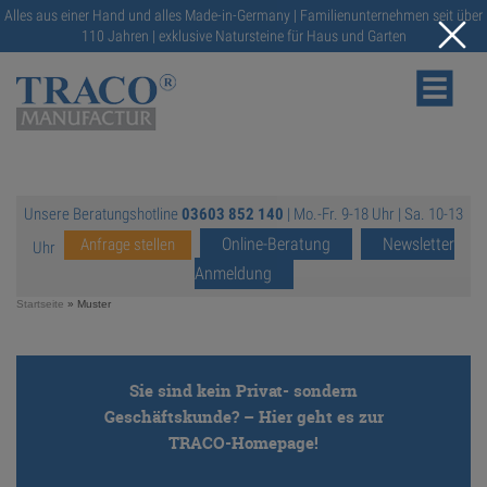
Alles aus einer Hand und alles Made-in-Germany | Familienunternehmen seit über
110 Jahren | exklusive Natursteine für Haus und Garten
Unsere Beratungshotline
03603 852 140
| Mo.-Fr. 9-18 Uhr | Sa. 10-13
NATURSTEINE
Online-Beratung
Newsletter
Anfrage stellen
Uhr
Anmeldung
KATALOGE
Startseite
»
Muster
RATGEBER
Sie sind kein Privat- sondern
Geschäftskunde? – Hier geht es zur
SERVICE
TRACO-Homepage!
https://traco.de/
GALERIE