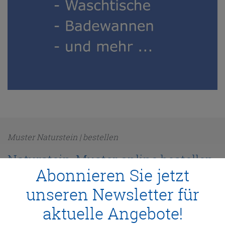
Muster Naturstein | bestellen
Naturstein-Muster online bestellen
Abonnieren Sie jetzt
unseren Newsletter für
Hier können Sie Naturstein-Muster online bestellen.
aktuelle Angebote!