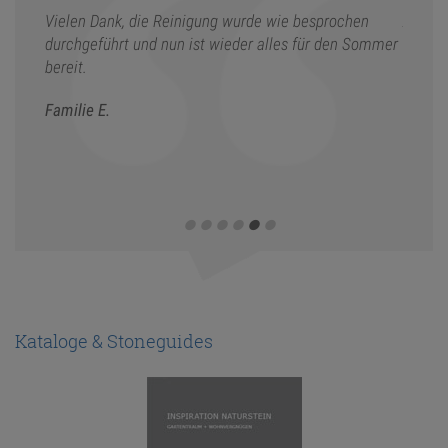
als (es
Vielen Dank, die Reinigung wurde wie besprochen
Am Anf
n
durchgeführt und nun ist wieder alles für den Sommer
Poren 
mal für
bereit.
überras
Traver
Familie E.
assen.
Dieses
Kombin
Peter 
Kataloge & Stoneguides