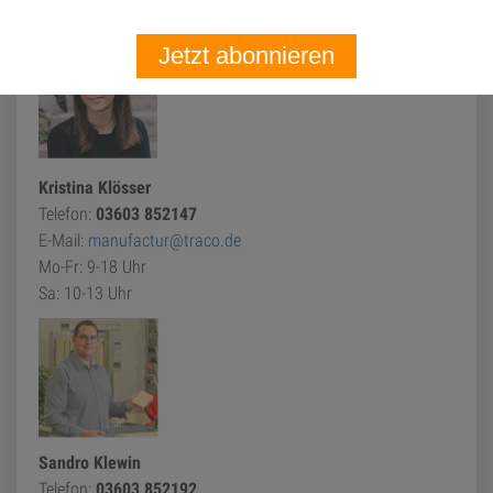
Beratung
Jetzt abonnieren
Kristina Klösser
Telefon:
03603 852147
E-Mail:
manufactur@traco.de
Mo-Fr: 9-18 Uhr
Sa: 10-13 Uhr
Sandro Klewin
Telefon:
03603 852192