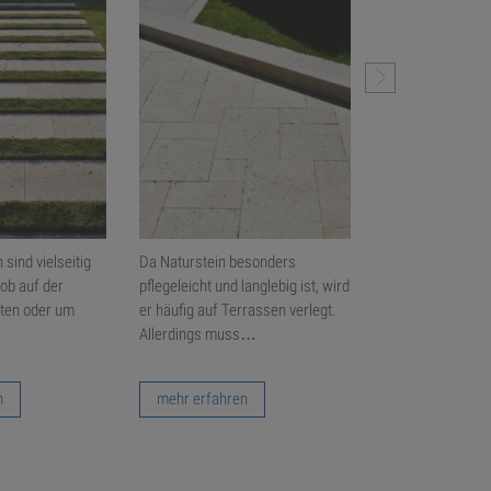
 sind vielseitig
Da Naturstein besonders
Die Gestaltung d
 ob auf der
pflegeleicht und langlebig ist, wird
Gartens ist von
rten oder um
er häufig auf Terrassen verlegt.
unterschiedlichs
Allerdings muss…
abhängig – von 
Gegebenheiten 
n
mehr erfahren
mehr erfahre