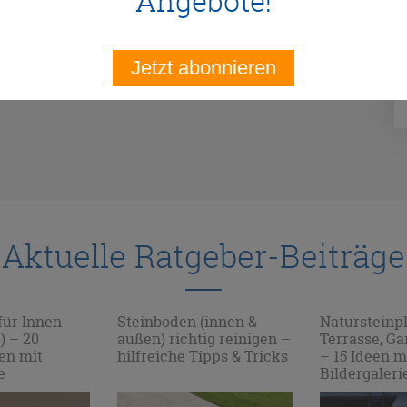
Angebote!
Jetzt abonnieren
Aktuelle Ratgeber-Beiträge
für Innen
Steinboden (innen &
Natursteinpl
) – 20
außen) richtig reinigen –
Terrasse, G
een mit
hilfreiche Tipps & Tricks
– 15 Ideen m
e
Bildergaleri