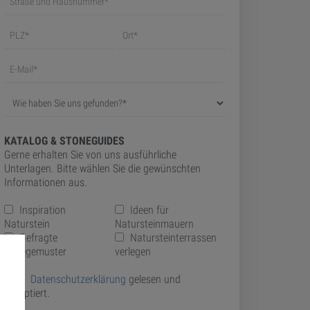
KATALOG & STONEGUIDES
Gerne erhalten Sie von uns ausführliche
Unterlagen. Bitte wählen Sie die gewünschten
Informationen aus.
Inspiration
Ideen für
Naturstein
Natursteinmauern
Gefragte
Natursteinterrassen
Verlegemuster
verlegen
Datenschutzerklärung
gelesen und
akzeptiert.