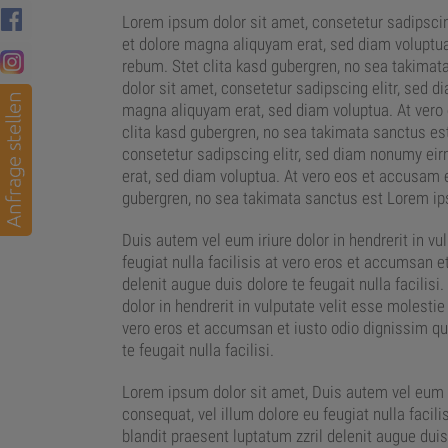
Lorem ipsum dolor sit amet, consetetur sadipscin
et dolore magna aliquyam erat, sed diam voluptua
rebum. Stet clita kasd gubergren, no sea takima
dolor sit amet, consetetur sadipscing elitr, sed 
magna aliquyam erat, sed diam voluptua. At ver
clita kasd gubergren, no sea takimata sanctus es
consetetur sadipscing elitr, sed diam nonumy ei
erat, sed diam voluptua. At vero eos et accusam e
gubergren, no sea takimata sanctus est Lorem ip
Duis autem vel eum iriure dolor in hendrerit in vu
feugiat nulla facilisis at vero eros et accumsan e
delenit augue duis dolore te feugait nulla facilis
dolor in hendrerit in vulputate velit esse molestie
vero eros et accumsan et iusto odio dignissim qui
te feugait nulla facilisi.
Lorem ipsum dolor sit amet, Duis autem vel eum ir
consequat, vel illum dolore eu feugiat nulla facil
blandit praesent luptatum zzril delenit augue duis 