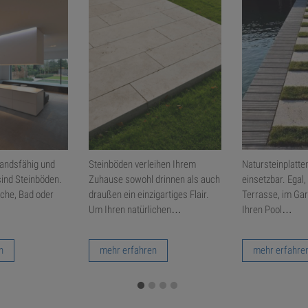
andsfähig und
Steinböden verleihen Ihrem
Natursteinplatten
sind Steinböden.
Zuhause sowohl drinnen als auch
einsetzbar. Egal,
üche, Bad oder
draußen ein einzigartiges Flair.
Terrasse, im Ga
Um Ihren natürlichen…
Ihren Pool…
n
mehr erfahren
mehr erfahre