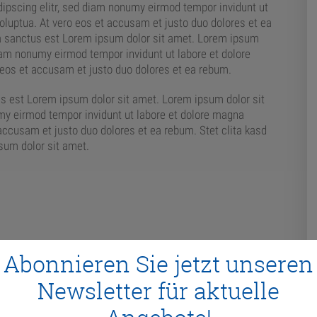
ipscing elitr, sed diam nonumy eirmod tempor invidunt ut
oluptua. At vero eos et accusam et justo duo dolores et ea
ta sanctus est Lorem ipsum dolor sit amet. Lorem ipsum
diam nonumy eirmod tempor invidunt ut labore et dolore
 eos et accusam et justo duo dolores et ea rebum.
us est Lorem ipsum dolor sit amet. Lorem ipsum dolor sit
my eirmod tempor invidunt ut labore et dolore magna
accusam et justo duo dolores et ea rebum. Stet clita kasd
sum dolor sit amet.
Abonnieren Sie jetzt unseren
Newsletter für aktuelle