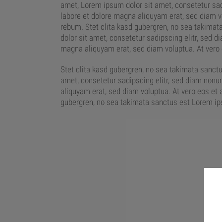
amet, Lorem ipsum dolor sit amet, consetetur sad
labore et dolore magna aliquyam erat, sed diam v
rebum. Stet clita kasd gubergren, no sea takima
dolor sit amet, consetetur sadipscing elitr, sed 
magna aliquyam erat, sed diam voluptua. At vero
Stet clita kasd gubergren, no sea takimata sanct
amet, consetetur sadipscing elitr, sed diam nonu
aliquyam erat, sed diam voluptua. At vero eos et 
gubergren, no sea takimata sanctus est Lorem ip