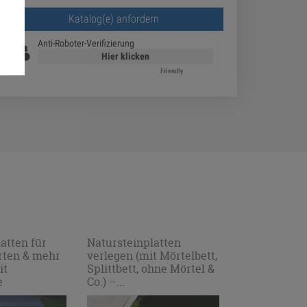
Bitte lasse dieses Feld leer.
Anti-Roboter-Verifizierung
Hier klicken
Friendly
Captcha ⇗
atten für
Natursteinplatten
Mauersteine
arten & mehr
verlegen (mit Mörtelbett,
Garten zu gü
it
Splittbett, ohne Mörtel &
Preisen – 40
e
Co.) –...
Ideen mit Bil