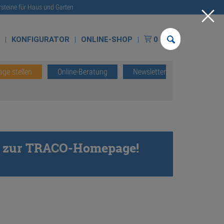
rsteine für Haus und Garten
E
KONFIGURATOR
ONLINE-SHOP
0
age stellen
Online-Beratung
Newsletter
 es zur TRACO-Homepage!