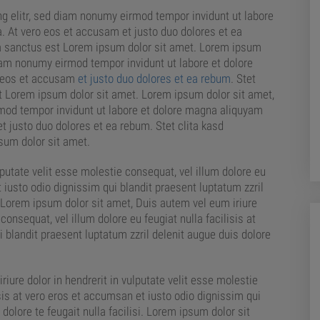
g elitr, sed diam nonumy eirmod tempor invidunt ut labore
. At vero eos et accusam et justo duo dolores et ea
ta sanctus est Lorem ipsum dolor sit amet. Lorem ipsum
diam nonumy eirmod tempor invidunt ut labore et dolore
o eos et accusam
et justo duo dolores et ea rebum
. Stet
t Lorem ipsum dolor sit amet. Lorem ipsum dolor sit amet,
rmod tempor invidunt ut labore et dolore magna aliquyam
t justo duo dolores et ea rebum. Stet clita kasd
sum dolor sit amet.
lputate velit esse molestie consequat, vel illum dolore eu
t iusto odio dignissim qui blandit praesent luptatum zzril
i. Lorem ipsum dolor sit amet, Duis autem vel eum iriure
 consequat, vel illum dolore eu feugiat nulla facilisis at
 blandit praesent luptatum zzril delenit augue duis dolore
iure dolor in hendrerit in vulputate velit esse molestie
isis at vero eros et accumsan et iusto odio dignissim qui
dolore te feugait nulla facilisi. Lorem ipsum dolor sit