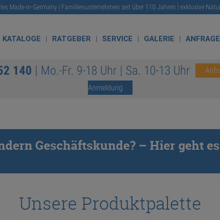
lles Made-in-Germany | Familienunternehmen seit über 110 Jahren | exklusive Natu
KATALOGE
RATGEBER
SERVICE
GALERIE
ANFRAG
52 140
| Mo.-Fr. 9-18 Uhr | Sa. 10-13 Uhr
Anfr
Anmeldung
sondern Geschäftskunde? – Hier geht
https://traco.de/
Unsere Produktpalette