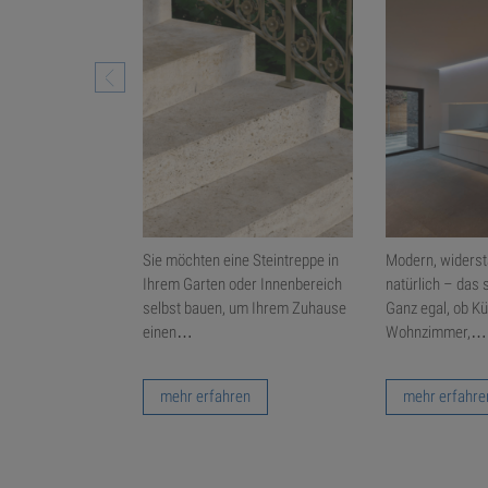
n offenporiger
Sie möchten eine Steintreppe in
Modern, widerst
nahezu überall auf
Ihrem Garten oder Innenbereich
natürlich – das 
mt. In
selbst bauen, um Ihrem Zuhause
Ganz egal, ob K
bt…
einen…
Wohnzimmer,…
en
mehr erfahren
mehr erfahre