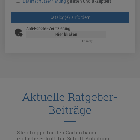
Datenschutzerklärung
gelesen und akzeptiert.
Bitte lasse dieses Feld leer.
Anti-Roboter-Verifizierung
Hier klicken
Friendly
Captcha ⇗
Aktuelle Ratgeber-
Beiträge
gen
Steintreppe für den Garten bauen –
Ste
einfache Schritt-für-Schritt-Anleitung
kre