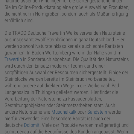
naturbelassenden Findlingen für die Gartengestaltung finden
Sie im Online-Produktkatalog eine große Auswahl an Produkten,
die nicht nur in Normgrößen, sondern auch als Maßanfertigung
erhältlich sind.
Die TRACO Deutsche Travertin Werke verwenden Natursteine
aus insgesamt zwölf Steinbrüchen in ganz Deutschland. Hier
werden sowohl Natursteinklassiker als auch echte Raritäten
gewonnen. In Baden-Württemberg wird in der Nähe von Ulm
Travertin
in Sonderbuch abgebaut. Die Qualität des Natursteins
wird durch den Einsatz moderner Technik und einer
sorgfältigen Auswahl der Ressourcen sichergestellt. Einige der
Steinblöcke werden bereits im Steinbruch vorbearbeitet,
während andere auf direktem Wege in die Werke nach Bad
Langensalza in Thüringen geliefert werden. Hier findet die
Verarbeitung der Natursteine zu Fassadenplatten,
Gestaltungsobjekten oder Steinmetzarbeiten statt. Auch
andere Natursteine wie
Muschelkalk
oder
Sandstein
werden
hierfür verwendet. Eine besondere Rarität ist auch der
deutsche
Dolomit
. Viele der Produkte werden maßgefertigt und
somit genau auf die Bedürfnisse des Kunden angepasst. Wenn