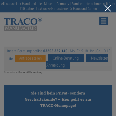
Alles aus einer Hand und alles Made-in-Germany | Familienunternehmen seit über
110 Jahren | exklusive Natursteine für Haus und Garten
Unsere Beratungshotline
03603 852 140
| Mo.-Fr. 9-18 Uhr | Sa. 10-13
NATURSTEINE
Online-Beratung
Newsletter
Anfrage stellen
Uhr
Anmeldung
KATALOGE
Startseite
»
Baden-Württemberg
RATGEBER
Sie sind kein Privat- sondern
Geschäftskunde? – Hier geht es zur
SERVICE
TRACO-Homepage!
https://traco.de/
GALERIE