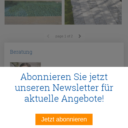
page
1
of 2
Beratung
Abonnieren Sie jetzt
unseren Newsletter für
aktuelle Angebote!
Kristina Klösser
Telefon:
03603 852147
E-Mail:
manufactur@traco.de
Jetzt abonnieren
Mo-Fr: 9-18 Uhr
Sa: 10-13 Uhr