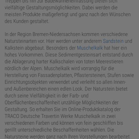
Treppen bis hin zur Badewanneneinfassung bieten sich
vielfältige Gestaltungsmöglichkeiten. Dabei werden die
meisten Produkte maßgefertigt und ganz nach den Wünschen
des Kunden gestaltet.
In der Region Bremen-Niedersachsen kommen verschiedene
Natursteinarten vor. Hier werden unter anderem
Sandstein
und
Kalkstein abgebaut. Besonders der
Muschelkalk
hat hier ein
hohes Vorkommen. Diese Sedimentgesteinsart entstand durch
die Ablagerung harter Kalkschalen von toten Meerestieren
nördlich der Alpen. Muschelkalk wird vorrangig für die
Herstellung von Fassadenplatten, Pflastersteinen, Stufen sowie
Einrichtungsobjekten verwendet und verleiht so allen Innen-
und Außenbereichen einen edlen Look. Der Naturstein bietet
durch seine Vielfältigkeit in der Farb- und
Oberflächenbeschaffenheit unzählige Möglichkeiten der
Gestaltung. So erhalten Sie im Online-Produktkatalog der
TRACO Deutsche Travertin Werke Muschelkalk in zwei
verschiedenen Farben und können von fein geschliffen bis
gerillt unterschiedliche Beschaffenheiten wählen. Die
Natursteine werden ganz nach Ihren Vorstellungen bearbeitet