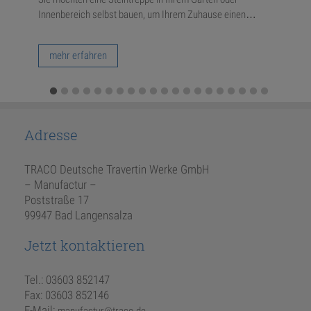
Innenbereich selbst bauen, um Ihrem Zuhause einen…
Stei
…
mehr erfahren
m
Adresse
TRACO Deutsche Travertin Werke GmbH
– Manufactur –
Poststraße 17
99947 Bad Langensalza
Jetzt kontaktieren
Tel.: 03603 852147
Fax: 03603 852146
E-Mail: