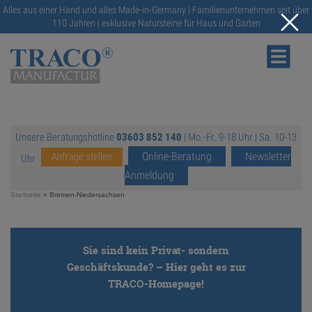
Alles aus einer Hand und alles Made-in-Germany | Familienunternehmen seit über
110 Jahren | exklusive Natursteine für Haus und Garten
Unsere Beratungshotline
03603 852 140
| Mo.-Fr. 9-18 Uhr | Sa. 10-13
NATURSTEINE
Online-Beratung
Newsletter
Anfrage stellen
Uhr
Anmeldung
KATALOGE
Startseite
»
Bremen-Niedersachsen
RATGEBER
Sie sind kein Privat- sondern
Geschäftskunde? – Hier geht es zur
SERVICE
TRACO-Homepage!
https://traco.de/
GALERIE