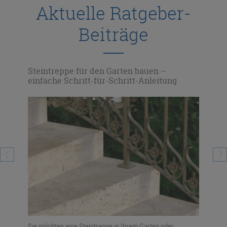
Aktuelle Ratgeber-
Beiträge
gen
Steintreppe für den Garten bauen –
Ste
einfache Schritt-für-Schritt-Anleitung
kre
erall
Sie möchten eine Steintreppe in Ihrem Garten oder
Mode