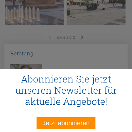
page
1
of 2
Beratung
Abonnieren Sie jetzt
unseren Newsletter für
aktuelle Angebote!
Kristina Klösser
Telefon:
03603 852147
E-Mail:
manufactur@traco.de
Jetzt abonnieren
Mo-Fr: 9-18 Uhr
Sa: 10-13 Uhr