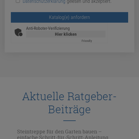
Datenschutzerklärung
gelesen und akzeptiert.
Bitte lasse dieses Feld leer.
Anti-Roboter-Verifizierung
Hier klicken
Friendly
Captcha ⇗
Aktuelle Ratgeber-
Beiträge
gen
Steintreppe für den Garten bauen –
Ste
einfache Schritt-für-Schritt-Anleitung
kre