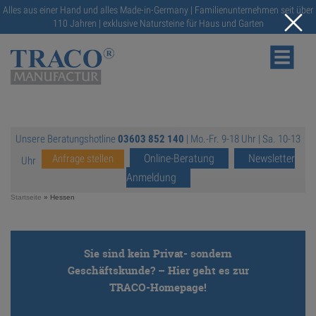
Alles aus einer Hand und alles Made-in-Germany | Familienunternehmen seit über
110 Jahren | exklusive Natursteine für Haus und Garten
Unsere Beratungshotline
03603 852 140
| Mo.-Fr. 9-18 Uhr | Sa. 10-13
NATURSTEINE
Online-Beratung
Newsletter
Anfrage stellen
Uhr
Anmeldung
KATALOGE
Startseite
»
Hessen
RATGEBER
Sie sind kein Privat- sondern
Geschäftskunde? – Hier geht es zur
SERVICE
TRACO-Homepage!
https://traco.de/
GALERIE