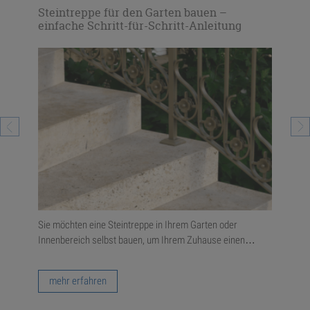
gen
Steintreppe für den Garten bauen –
Ste
einfache Schritt-für-Schritt-Anleitung
kre
erall
Sie möchten eine Steintreppe in Ihrem Garten oder
Mode
Innenbereich selbst bauen, um Ihrem Zuhause einen…
Stei
…
mehr erfahren
m