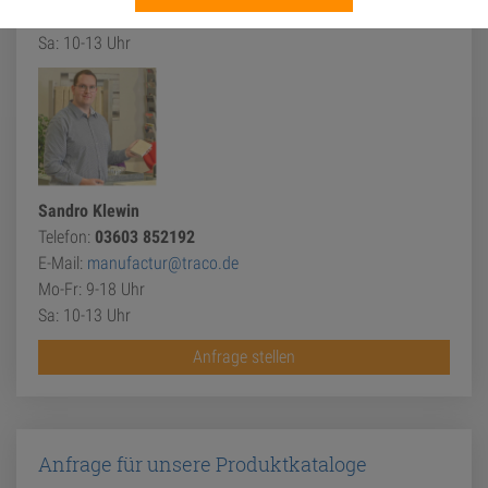
Mo-Fr: 9-18 Uhr
Sa: 10-13 Uhr
Sandro Klewin
Telefon:
03603 852192
E-Mail:
manufactur@traco.de
Mo-Fr: 9-18 Uhr
Sa: 10-13 Uhr
Anfrage stellen
Anfrage für unsere Produktkataloge