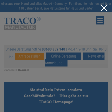
Alles aus einer Hand und alles Made-in-Germany | Familienunternehmen seit über
110 Jahren | exklusive Natursteine für Haus und Garten
Unsere Beratungshotline
03603 852 140
| Mo.-Fr. 9-18 Uhr | Sa. 10-13
NATURSTEINE
Online-Beratung
Newsletter
Anfrage stellen
Uhr
Anmeldung
KATALOGE
Startseite
»
Thüringen
RATGEBER
Sie sind kein Privat- sondern
Geschäftskunde? – Hier geht es zur
SERVICE
TRACO-Homepage!
https://traco.de/
GALERIE