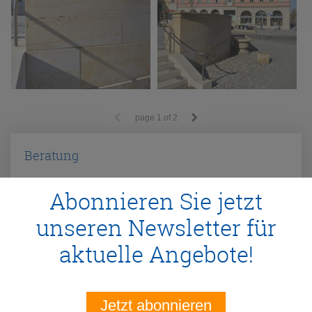
page
1
of 2
Beratung
Abonnieren Sie jetzt
unseren Newsletter für
aktuelle Angebote!
Kristina Klösser
Telefon:
03603 852147
Jetzt abonnieren
E-Mail:
manufactur@traco.de